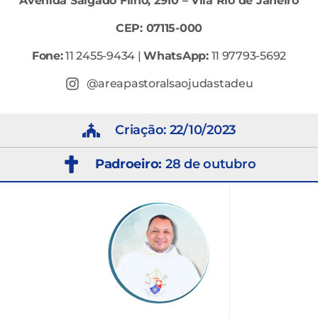
Avenida Salgado Filho, 2910 –
Vila Rio de Janeiro
CEP: 07115-000
Fone:
11 2455-9434 |
WhatsApp:
11 97793-5692
@areapastoralsaojudastadeu
Criação: 22/10/2023
Padroeiro:
28 de outubro