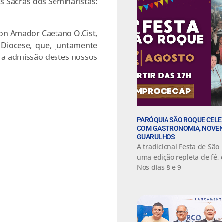
s Sacras dos Seminaristas:
son Amador Caetano O.Cist,
Diocese, que, juntamente
a a admissão destes nossos
PARÓQUIA SÃO ROQUE CELE
COM GASTRONOMIA, NOVEN
GUARULHOS
A tradicional Festa de São
uma edição repleta de fé,
Nos dias 8 e 9