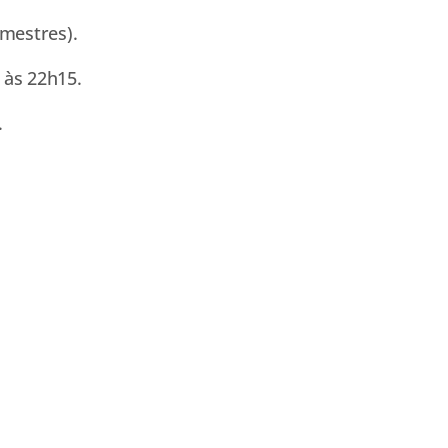
emestres).
 às 22h15.
.